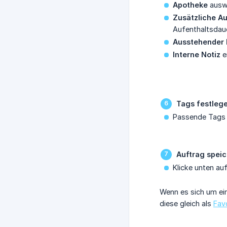
Apotheke
auswä
Zusätzliche A
Aufenthaltsdau
Ausstehender 
Interne Notiz
e
Tags festleg
Passende Tags 
Auftrag spei
Klicke unten au
Wenn es sich um ein
diese gleich als
Favo